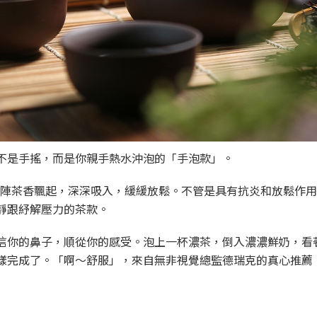
不是手搖，而是你親手熱水沖泡的「手泡款」。
一陣茶香飄起，深深吸入，緩緩放鬆。不管是具有抗炎和放鬆作
靜跟紓解壓力的茶款。
信你的鼻子，順從你的感受。泡上一杯濃茶，倒入濃濃鮮奶，看
樣完成了。「啊～舒服」，來自無非視覺總監德瑞克的真心推薦