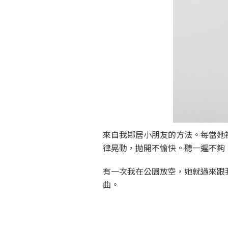
來自我鄰居小朋友的方法。每當她
律晃動，拋開不愉快。聽一遍不夠
有一次我在公園放空，她就過來跟
曲。