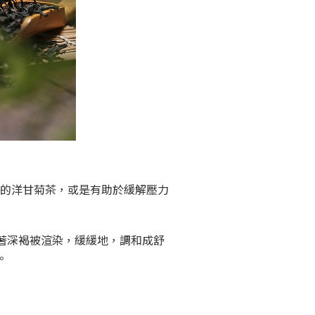
用的洋甘菊茶，或是有助於緩解壓力
著深褐被渲染，緩緩地，調和成舒
。