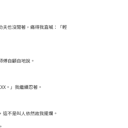
功夫也沒閒著，痛得我直喊：「輕
師傅自顧自地說。
XX。」我繼續忍著。
，這不是叫人依然故我擺爛。
。