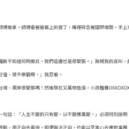
師傅推拿。師傅看著螢幕上的普丁，嘴裡碎念著國際情勢，手上
羅斯不知道何時撤兵，我們這邊也是很緊張。」無視我的哀叫，
貶值，很不樂觀啊。」我忍著。
灣，兩岸很緊張嗎！然後現在又萬物皆漲，小孩難養OXXOXOX
一句話：「人生不變的只有變，以不變應萬變。」必須特別說明
輕鬆，用正向去看待。即便無法正向，也能以平常心去應對事務