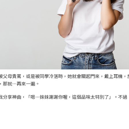
被父母責罵，或是被同學冷落時，她就會關起門來，戴上耳機，
，那就…再來一遍。
我分享神曲，「嗯…妹妹謝謝你喔，這個品味太特別了」。不過