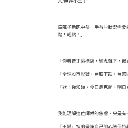
文/無非小王子
這陣子勤跑中醫，手有些狀況需要
點！輕點！」。
「你看普丁這樣搞，騎虎難下，俄
「全球股市影響，台股下跌，台幣
「欸！你知道，今日烏克蘭，明日台
我能理解這位師傅的焦慮，只是有
「不變」指的是讓自己的心態保持