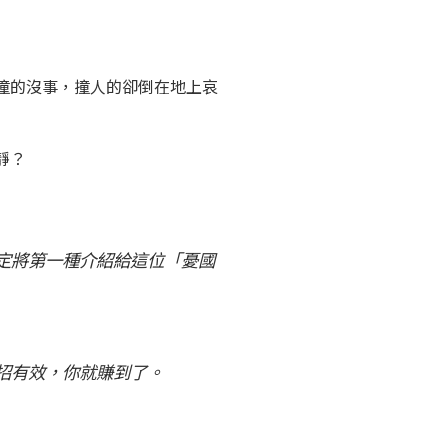
撞的沒事，撞人的卻倒在地上哀
靜？
定將第一種介紹給這位「憂國
招有效，你就賺到了。