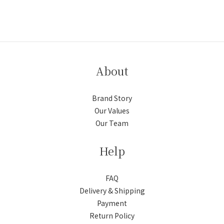
About
Brand Story
Our Values
Our Team
Help
FAQ
Delivery & Shipping
Payment
Return Policy