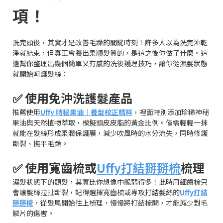
項！
洗完頭後，其實才是改善毛躁的關鍵時刻！許多人以為洗完沖乾
淨就結束，但真正會養出柔順髮質的，是這之後你做了什麼。這
邊幫你整理出幾個簡單又有感的洗後護理技巧，讓你從濕髮狀態
就開始呵護髮絲：
✅ 使用免沖洗護髮產品
推薦使用
Uffy 時秘果油｜養髮校正精粹
，裡面特別添加珍稀神秘
果油與天然植物萃取，模擬頭皮皮脂的黃金比例。僅需輕輕一抹
就能在髮絲形成柔潤保護膜，減少吹風時的水分流失，同時修護
斷裂、撫平毛躁。
✅ 使用寬齒梳或
Uffy打結掰掰梳
梳理
濕髮狀態下的頭髮，其實比你想像中脆弱得多！此時用細齒梳只
會讓髮絲拉扯斷裂，記得選擇寬齒梳或專攻打結髮絲的
Uffy打結
掰掰梳
，從髮尾開始往上梳理，慢慢將打結梳開，才能減少對毛
鱗片的傷害。