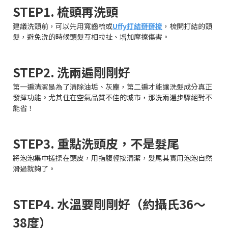
STEP1. 梳頭再洗頭
建議洗頭前，可以先用寬齒梳或
Uffy打結掰掰梳
，梳開打結的頭
髮，避免洗的時候頭髮互相拉扯、增加摩擦傷害。
STEP2. 洗兩遍剛剛好
第一遍清潔是為了清除油垢、灰塵，第二遍才能讓洗髮成分真正
發揮功能。尤其住在空氣品質不佳的城市，那洗兩遍步驟絕對不
能省！
STEP3. 重點洗頭皮，不是髮尾
將泡泡集中搓揉在頭皮，用指腹輕按清潔，髮尾其實用泡泡自然
滑過就夠了。
STEP4. 水溫要剛剛好（約攝氏36～
38度）