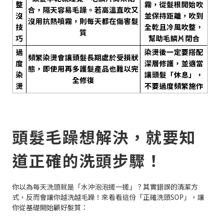
整
霧，從髮根開始吹
合，隔天容易毛躁。若高溫直吹又
沒
並保持距離，吹到
沒用抗熱噴霧，則每天都在傷害髮
技
全乾且冷風吹整，
質
巧
幫助毛鱗片閉合
過
染燙後一定要搭配
頻繁染燙會讓頭髮長期處於受損狀
度
深層修護，並適當
態，即使用再多護髮產品也難以完
染
讓頭髮「休息」，
全修復
燙
不要過度頻繁施作
頭髮毛躁想解決，就要知
道正確的洗頭步驟！
你以為每天洗頭就是「水沖泡泡搓一搓」？其實錯誤的清潔方
式，反而會讓你越洗越毛躁！來看看這份「正確洗頭SOP」，讓
你從基礎開始顧好髮質：