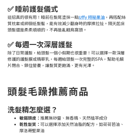
✅ 睡前護髮儀式
這招真的很有用！睡前在髮尾塗抹一點
Uffy 時秘果油
，再搭配絲
質枕套或綁個低髮髻，能有效減少翻身時的摩擦拉扯。隔天起床
頭髮還是柔柔順順的，不再是亂翹鳥窩頭。
✅ 每週一次深層護髮
除了日常護髮，給頭髮一個小假期也很重要！可以選擇一款深層
修護的護髮膜或精華乳，每週給頭髮一次完整的SPA，幫助毛鱗
片閉合、鎖住營養，讓髮質更飽滿、更有光澤。
頭髮毛躁推薦商品
洗髮精怎麼選？
敏弱頭皮：
推薦無矽靈、無香精、天然植萃成分
乾性髮質：
可以選擇添加天然油脂的配方，如荷荷芭油、
摩洛哥堅果油