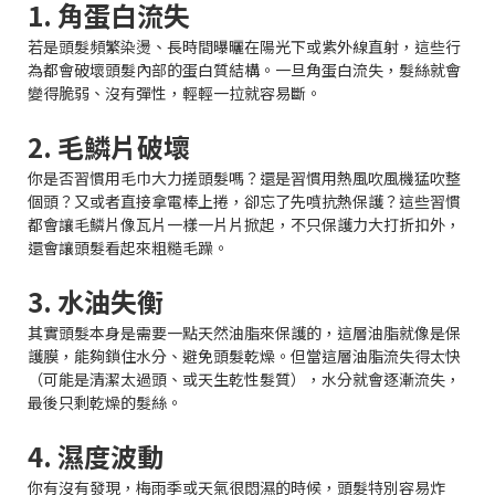
1. 角蛋白流失
若是頭髮頻繁染燙、長時間曝曬在陽光下或紫外線直射，這些行
為都會破壞頭髮內部的蛋白質結構。一旦角蛋白流失，髮絲就會
變得脆弱、沒有彈性，輕輕一拉就容易斷。
2. 毛鱗片破壞
你是否習慣用毛巾大力搓頭髮嗎？還是習慣用熱風吹風機猛吹整
個頭？又或者直接拿電棒上捲，卻忘了先噴抗熱保護？這些習慣
都會讓毛鱗片像瓦片一樣一片片掀起，不只保護力大打折扣外，
還會讓頭髮看起來粗糙毛躁。
3. 水油失衡
其實頭髮本身是需要一點天然油脂來保護的，這層油脂就像是保
護膜，能夠鎖住水分、避免頭髮乾燥。但當這層油脂流失得太快
（可能是清潔太過頭、或天生乾性髮質），水分就會逐漸流失，
最後只剩乾燥的髮絲。
4. 濕度波動
你有沒有發現，梅雨季或天氣很悶濕的時候，頭髮特別容易炸