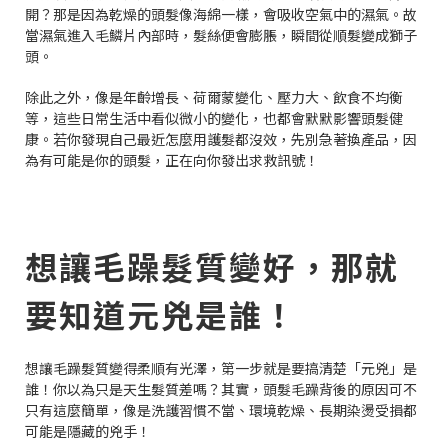
開？那是因為乾燥的頭髮像海綿一樣，會吸收空氣中的濕氣。故
當濕氣進入毛鱗片內部時，髮絲便會膨脹，瞬間從順髮變成獅子
頭。
除此之外，像是年齡增長、荷爾蒙變化、壓力大、飲食不均衡
等，這些日常生活中看似微小的變化，也都會默默影響頭髮健
康。若你發現自己最近怎麼用護髮都沒效，先別急著換產品，因
為有可能是你的頭髮，正在向你發出求救訊號！
想讓毛躁髮質變好，那就
要知道元兇是誰！
想讓毛躁髮質變得柔順有光澤，第一步就是要搞清楚「元兇」是
誰！你以為只是天生髮質差嗎？其實，頭髮毛躁背後的原因可不
只有這麼簡單，像是洗護習慣不當、環境乾燥、長期染燙受損都
可能是隱藏的兇手！