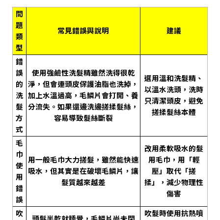
問
題
常見錯誤與說明
建議
類
型
錯
誤
使用強鹼性洗髮精雖然洗得很乾
選用溫和洗髮精、
的
淨，但會連頭皮保護油脂也洗掉，
以溫水洗頭，洗時
洗
加上水溫過高，毛鱗片會打開、養
只清潔頭皮，避免
髮
分流失。如果還邊洗邊搓揉髮絲，
搓揉髮絲本體
方
容易導致髮絲斷裂
式
毛
改用柔軟吸水的髮
巾
用一般毛巾大力搓髮，雖然能快速
用毛巾，用「輕
使
吸水，但其實是在破壞毛鱗片，讓
壓」取代「搓
用
髮質越來越差
揉」，減少物理性
錯
傷害
誤
吹
吹髮時使用抗熱噴
頭髮半乾就睡覺，毛鱗片尚未閉