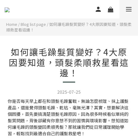
Home
/
Blog list page
/
如何讓毛躁髮質變好？4大原因要知道，頭髮柔
順救星看這邊！
如何讓毛躁髮質變好？4大原
因要知道，頭髮柔順救星看這
邊！
2025-07-25
你是否每天早上都在和頭髮毛躁奮戰，無論怎麼梳理、抹上護髮
產品，還是覺得頭髮毛躁、乾枯、毫無光澤？其實，想要解決這
個困擾，首先要搞清楚頭髮毛躁原因，因為很多時候看似單純的
髮質問題，背後卻藏有你意想不到的習慣與環境影響。想知道如
何讓毛躁的頭髮變回柔順秀髮？那就讓我們從日常護理開始學
習，輕鬆找到最適合自己的護髮救星吧！