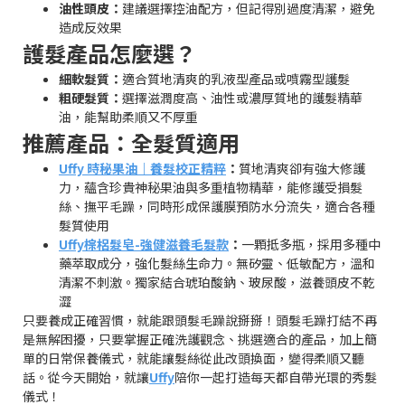
油性頭皮：
建議選擇控油配方，但記得別過度清潔，避免
造成反效果
護髮產品怎麼選？
細軟髮質：
適合質地清爽的乳液型產品或噴霧型護髮
粗硬髮質：
選擇滋潤度高、油性或濃厚質地的護髮精華
油，能幫助柔順又不厚重
推薦產品：全髮質適用
Uffy 時秘果油｜養髮校正精粹
：
質地清爽卻有強大修護
力，蘊含珍貴神秘果油與多重植物精華，能修護受損髮
絲、撫平毛躁，同時形成保護膜預防水分流失，適合各種
髮質使用
Uffy棕梠髮皂-強健滋養毛髮款
：
一顆抵多瓶，採用多種中
藥萃取成分，強化髮絲生命力。無矽靈、低敏配方，溫和
清潔不刺激。獨家結合琥珀酸鈉、玻尿酸，滋養頭皮不乾
澀
只要養成正確習慣，就能跟頭髮毛躁說掰掰！頭髮毛躁打結不再
是無解困擾，只要掌握正確洗護觀念、挑選適合的產品，加上簡
單的日常保養儀式，就能讓髮絲從此改頭換面，變得柔順又聽
話。從今天開始，就讓
Uffy
陪你一起打造每天都自帶光環的秀髮
儀式！