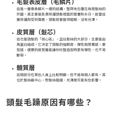
毛髮表皮層（毛鱗片）
這是一層像魚鱗片一樣的結構，整齊地包覆在每根髮絲的
外圍。其主要是負責保護頭髮裡面的營養和水分。故當這
層保護殼受到傷害，頭髮就會變得粗糙、沒有光澤。
皮質層（髮芯）
這也是頭髮的「核心區」，且佔髮絲的大部分，主要是由
角蛋白組成。它決定了頭髮的強韌度、彈性與厚實感。要
知道，健康的皮質層能讓你吹整造型時更有彈性，也不易
斷裂。
髓質層
這個部分在某些人身上比較明顯，但不是每個人都有。其
位於髮絲最中心，對髮絲粗細、光澤度可能有些影響。
頭髮毛躁原因有哪些？