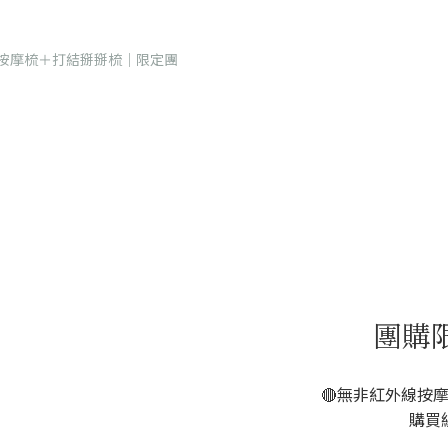
團購
🔴無非紅外線按
購買