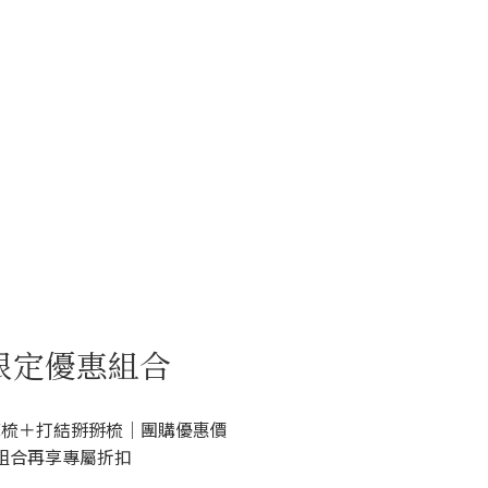
限定優惠組合
摩梳＋打結掰掰梳｜團購優惠價
組合再享專屬折扣