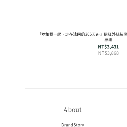
『💖和我一起．走在法國的365天💫』遠紅外線
惠組
NT$3,431
NT$3,868
About
Brand Story