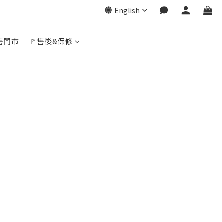
English
展售門市
🚩售後&保修