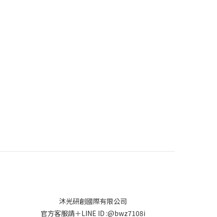
沐光研創國際有限公司
官方客服請＋LINE ID :
@bwz7108i