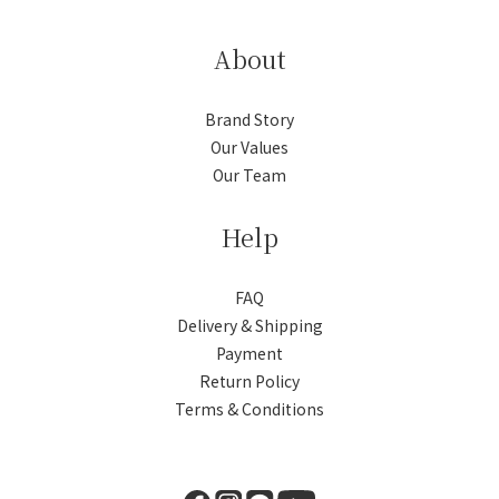
About
Brand Story
Our Values
Our Team
Help
FAQ
Delivery & Shipping
Payment
Return Policy
Terms & Conditions