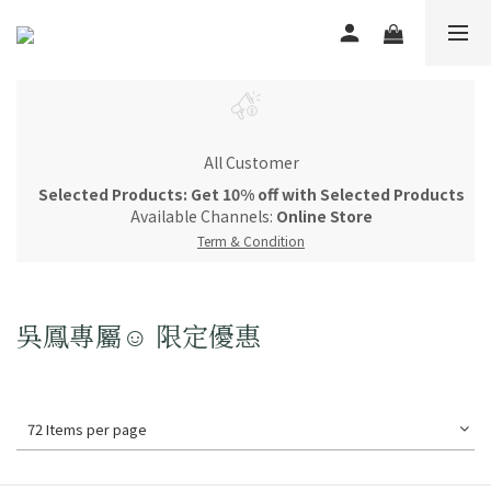
All Customer
Selected Products: Get 10% off with Selected Products
Available Channels:
Online Store
Term & Condition
吳鳳專屬☺ 限定優惠
72 Items per page