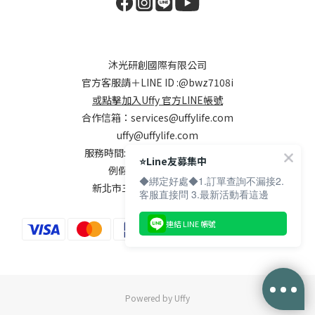
沐光研創國際有限公司
官方客服請＋LINE ID :
@bwz7108i
或點擊加入Uffy 官方LINE帳號
合作信箱：
services@uffylife.com
uffy@uffylife.com
服務時間: 週一~週五，9:00-18:00
⭐️Line友募集中
例假日及國定假日公休
◆綁定好處◆1.訂單查詢不漏接2.
新北市三重區集美街148號7樓
客服直接問 3.最新活動看這邊
連結 LINE 帳號
Powered by Uffy