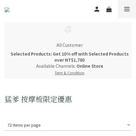
All Customer
Selected Products: Get 10% off with Selected Products
over NT$1,780
Available Channels:
Online Store
Term & Condition
猛爹 按摩梳限定優惠
72 Items per page