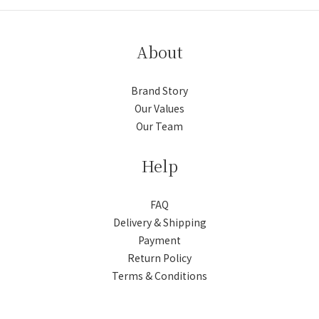
About
Brand Story
Our Values
Our Team
Help
FAQ
Delivery & Shipping
Payment
Return Policy
Terms & Conditions