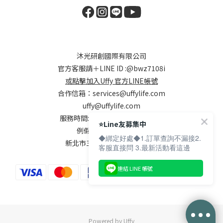
沐光研創國際有限公司
官方客服請＋LINE ID :
@bwz7108i
或點擊加入Uffy 官方LINE帳號
合作信箱：
services@uffylife.com
uffy@uffylife.com
服務時間: 週一~週五，9:00-18:00
⭐️Line友募集中
例假日及國定假日公休
◆綁定好處◆1.訂單查詢不漏接2.
新北市三重區集美街148號7樓
客服直接問 3.最新活動看這邊
連結 LINE 帳號
Powered by Uffy