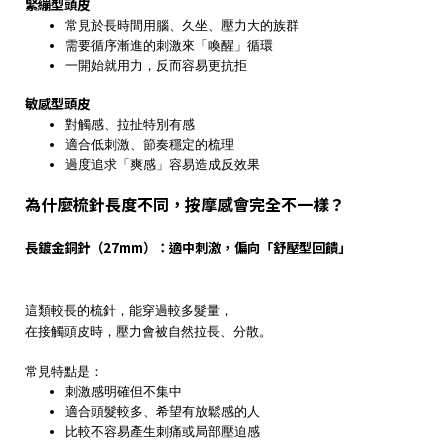
緊繃型頭皮
常見於長時間用腦、久坐、壓力大的族群
需要循序漸進的刺激來「喚醒」循環
一開始就用力，反而容易更抗拒
敏感型頭皮
對觸感、拉扯特別有感
適合低刺激、節奏穩定的梳理
過度追求「爽感」容易造成反效果
為什麼梳針長度不同，按摩感會完全不一樣？
長鍍金銅針（27mm）：適中刺激，偏向「舒壓型回饋」
這類較長的梳針，能穿過較多髮量，
在接觸頭皮時，壓力會被自然拉長、分散。
常見特點是：
刺激感明確但不集中
適合頭髮較多、希望有放鬆感的人
比較不容易產生刺痛或局部壓迫感