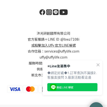
沐光研創國際有限公司
官方客服請＋LINE ID :
@bwz7108i
或點擊加入Uffy 官方LINE帳號
合作信箱：
services@uffylife.com
uffy@uffylife.com
服務時間: 週一~週五，9:00-18:00
⭐️Line友募集中
例假日及國定假日公休
◆綁定好處◆1.訂單查詢不漏接2.
新北市三重區集美街148號7樓
客服直接問 3.最新活動看這邊
連結 LINE 帳號