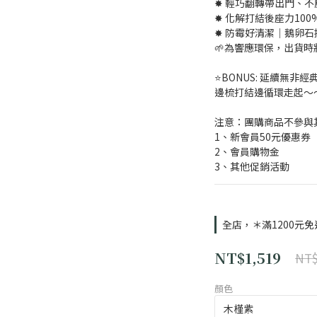
✸ 輕巧翻轉帶出門、
✸ 化解打結後座力10
✸ 防霉好清潔｜鵝卵石
🌱為響應環保，出貨時
⭐️BONUS: 延續無
邊梳打結邊循環走起～
注意：團購商品不參與
1、新會員50元優惠券
2、會員購物金
3、其他促銷活動
全店，＊滿1200元免
NT$1,519
NT$
顏色