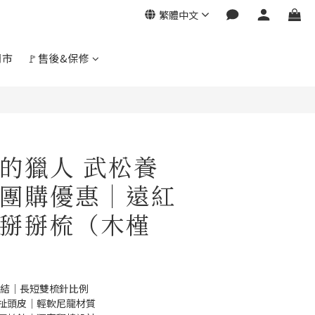
繁體中文
門市
🚩售後&保修
柔的獵人 武松養
團購優惠｜遠紅
掰掰梳（木槿
）
打結｜長短雙梳針比例
拉扯頭皮｜輕軟尼龍材質