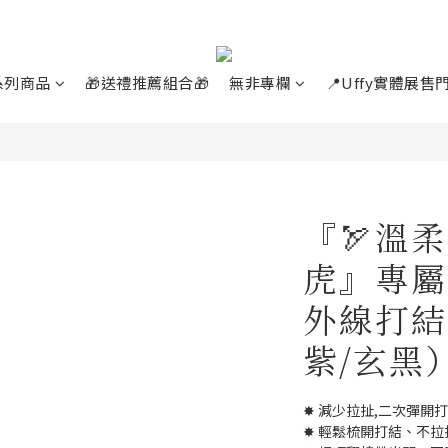
系列商品
🎁送禮推薦組合🎁
無非專欄
📍Uffy實體展售
『🏹溫
虎』專屬
外線打結
紫/玄黑
✸ 減少拉扯,二次彈開
✸ 輕鬆梳開打結、不