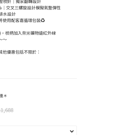
不壓梳針｜獨家翻轉設計
0%｜交叉三螺旋設計模擬氣墊彈性
排水設計
將使用配客嘉循環包裝♻️
非經典，梳柄加入奈米礦物遠紅外線
～～
其他優惠包括不限於：
運＊
1,688