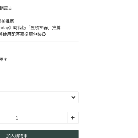
熱銷萬支
摩梳推薦
today》時尚版「髮梳神器」推薦
將使用配客嘉循環包裝♻️
運＊
加入購物車