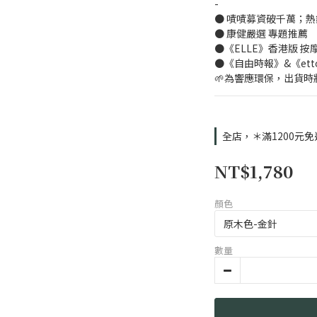
-
● 嘖嘖募資破千萬；
● 康健嚴選 專題推薦
●《ELLE》香港版 按
●《自由時報》&《et
🌱為響應環保，出貨時
全店，＊滿1200元免
NT$1,780
顏色
數量