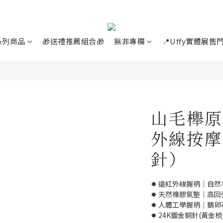
系列商品
🎁送禮推薦組合🎁
無非專欄
📍Uffy實體展售
山毛櫸原
外線按摩
針）
✸ 遠紅外線握柄｜自
✸ 天然橡膠氣墊｜高
✸ 人體工學握柄｜鵝
✸ 24K鍍金銅針(黃