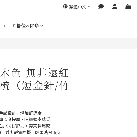
繁體中文
門市
🚩售後&保修
木色-無非遠紅
梳（短金針/竹
然手感設計，增加舒適度
回彈深度按摩，呵護頭皮感受
卵石形狀好施力，帶來輕鬆感
金梳)｜減少靜電困擾，輕柔貼合頭皮