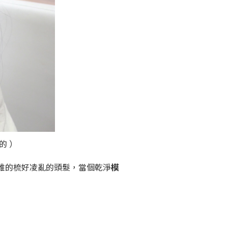
的 ）
雅的梳好凌亂的頭髮，當個乾淨
模