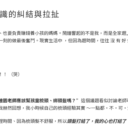
意識的糾結與拉扯
、也要負責賺錢養小孩的媽媽。鬧鐘響起的不是我，而是全家趕
刻的做最後奮鬥。現實生活中 ，但因為趕時間，往往 沒 有 好 
！！ （哭）
稚園老師應該幫孩童梳頭、綁頭髮嗎？”
這個議題看似討論老師
我赫然回想，我小時候自己的梳頭經驗其實 ～一點都・不・可・
趕時間、因為梳頭髮不舒服，所以
頭髮打結了，我的心也打結了