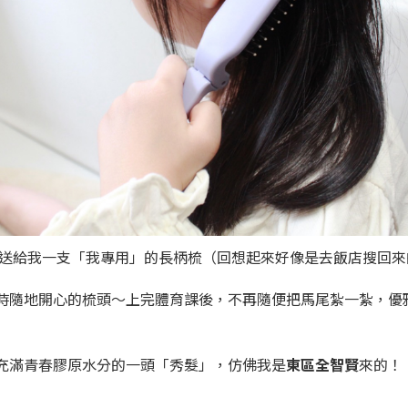
媽送給我一支「我專用」的長柄梳（回想起來好像是去飯店搜回來
時隨地開心的梳頭～上完體育課後，不再隨便把馬尾紮一紮，優
充滿青春膠原水分的一頭「秀髮」，仿佛我是
東區全智賢
來的！