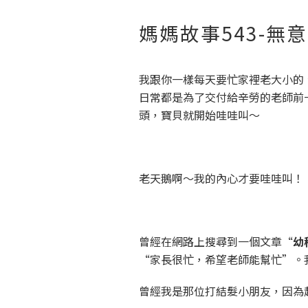
媽媽故事543-無
我跟你一樣每天要忙家裡老大小的
日常都是為了交付給辛勞的老師前一
頭，寶貝就開始哇哇叫～
老天鵝啊～我的內心才要哇哇叫！
曾經在網路上搜尋到一個文章“
幼
“家長很忙，希望老師能幫忙”。
曾經我是那位打結髮小朋友，因為