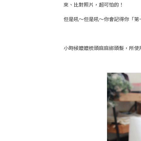
來、比對照片，超可怕的！
但是吼～但是吼～你會記得你「第
小時候嬤嬤梳頭麻麻綁頭髮，所使