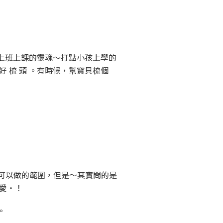
上班上課的靈魂～打點小孩上學的
好 梳 頭 。有時候，幫寶貝梳個
可以做的範圍，但是～其實問的是
愛・！
。