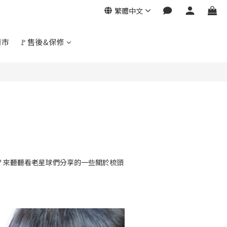
繁體中文
門市
🚩售後&保修
？來聽聽看老星球們分享的一些關於梳頭