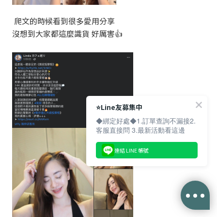
爬文的時候看到很多愛用分享
沒想到大家都這麼識貨 好厲害👍
⭐️Line友募集中
◆綁定好處◆1.訂單查詢不漏接2.
客服直接問 3.最新活動看這邊
連結 LINE 帳號