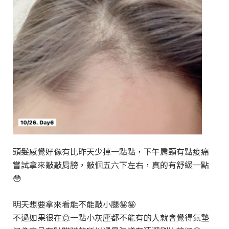
頭髮感覺好像有比昨天少掉一點點，下午肩頸有點痠痛
嘗試拿來敲敲肩膀，敲個五六下左右，真的有舒緩一點
😳
明天想要拿來看能不能敲小腿🤪🤪
不過如果很在意一點小灰塵都不能有的人就會覺得氣墊