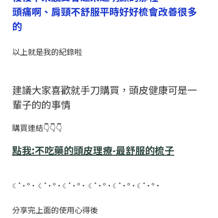
頭痛啊、
肩頸不舒服平時好好梳會改善很多
的
以上就是我的紀錄啦
建議大家喜歡就手刀購買，頭皮健康可是一
輩子的的事情
購買連結👇👇👇
點我:不吃藥的頭皮理療-最舒服的梳子
☾˚‧º· ☾˚‧º·☾˚‧º· ☾˚‧º·☾˚‧º·
☾˚‧º·
分享完上面的使用心得後