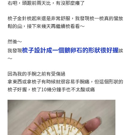
右吧，頭跟前兩天比，有沒那麼癢了
梳子金針梳起來還是非常舒服，我發現梳一梳真的蠻放
鬆的🤗，接下來幾天再繼續梳看看～
然後～
梳子設計成一個鵝卵石的形狀很好握
我發現
誒
～
因為我的手腕之前有受傷過
拿東西或拿梳子有時候就很容易手腕痛，
但這個形狀的
梳子好握，梳了10幾分鐘手也不太酸或痛