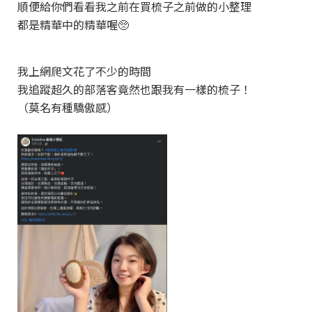
順便給你們看看我之前在買梳子之前做的小整理
都是精華中的精華喔🥺️
我上網爬文花了不少的時間
我追蹤超久的部落客竟然也跟我有一樣的梳子！
（莫名有種驕傲感）