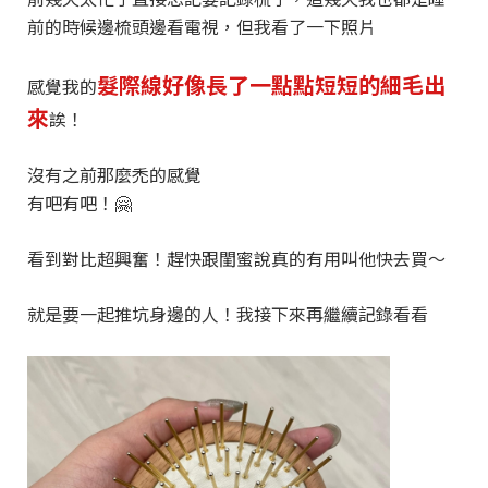
前的時候邊梳頭邊看電視，但我看了一下照片
髮際線好像長了一點點短短的細毛出
感覺我的
來
誒！
沒有之前那麼禿的感覺
有吧有吧！🤗
看到對比超興奮！趕快跟閨蜜說真的有用叫他快去買～
就是要一起推坑身邊的人！我接下來再繼續記錄看看