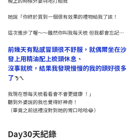
晚上的時候外婆特地打給我
她說「你終於買到一個很有效果的禮物給我了誒！
這次進步了喔～～雖然你叫我每天梳 但我都會忘記…
前幾天有點感冒頭很不舒服，就偶爾坐在沙
發上用精油配上梳頭休息、
沒事就梳，
結果我發現慢慢的我的頭好很多
了
ㄋㄟ
我現在想每天梳看看會不會更健康 ！」
聽到外婆說的我也覺得好神奇！
（畢竟之前送禮沒對到她的胃口哈哈😂）
Day30天紀錄