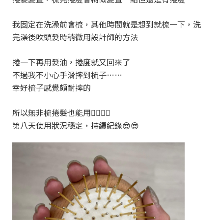
我固定在洗澡前會梳，其他時間就是想到就梳一下，洗
完澡後吹頭髮時稍微用設計師的方法
捲一下再用髮油，捲度就又回來了
不過我不小心手滑摔到梳子……
幸好梳子感覺頗耐摔的
所以無非梳捲髮也能用👍🏻👍🏻
第八天使用狀況穩定，持續紀錄😎😎