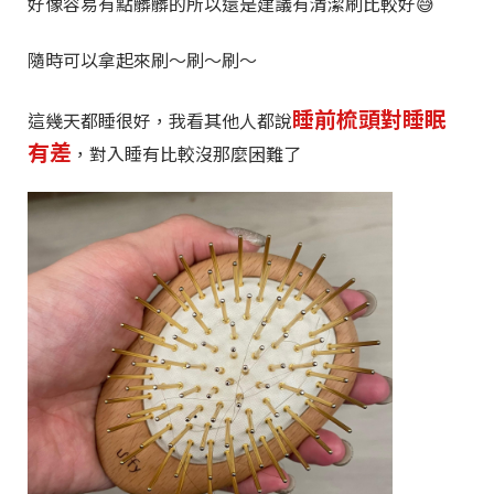
好像容易有點髒髒的所以還是建議有清潔刷比較好😅
隨時可以拿起來刷～刷～刷～
睡前梳頭對睡眠
這幾天都睡很好，我看其他人都說
有差
，對入睡有比較沒那麼困難了