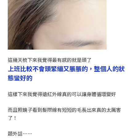
這幾天梳下來我覺得最有感的就是頭了
上班比較不會頭緊繃又脹脹的，整個人的狀
態蠻好的
這樣下來我覺得遠紅外線真的可以讓身體循環變好
而且照鏡子看到髮際線有短短的毛長出來真的太厲害
了！
題外話……