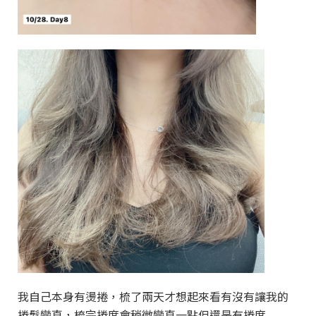
我自己本身有燙捲，梳了兩天才想起來看有沒有讓我的
捲髮變直，梳完捲度會稍微變直一點但還是有捲度