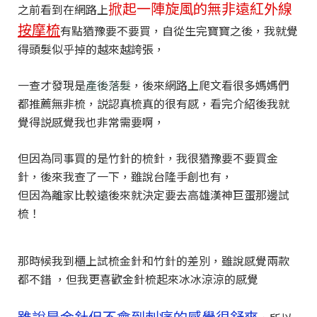
掀起一陣旋風的無非遠紅外線
之前看到在網路上
按摩梳
有點猶豫要不要買，
自從生完寶寶之後，我就覺
得頭髮似乎掉的越來越誇張，
一查才發現是
產後落髮
，後來網路上爬文看很多媽媽們
都推薦無非梳，
説認真梳真的很有感，看完介紹後我就
覺得説感覺我也非常需要啊，
但因為同事買的是竹針的梳針，我很猶豫要不要買金
針，後來我查了一下，雖說台隆手創也有，
但因為離家比較遠後來就決定要去高雄漢神巨蛋那邊試
梳！
那時候我到櫃上試梳金針和竹針的差別，雖說感覺兩款
都不錯 ，但我更喜歡金針梳起來冰冰涼涼的感覺
雖說是金針但不會到刺痛的感覺很舒爽