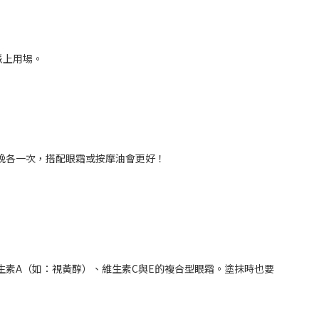
派上用場。
晚各一次，搭配眼霜或按摩油會更好！
素A（如：視黃醇）、維生素C與E的複合型眼霜。塗抹時也要