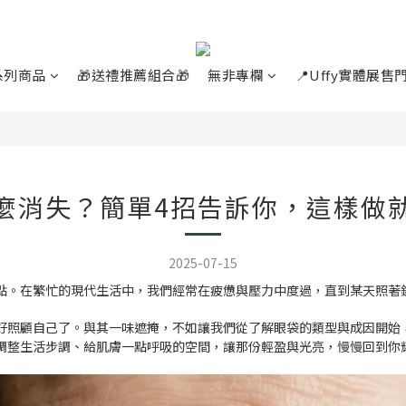
系列商品
🎁送禮推薦組合🎁
無非專欄
📍Uffy實體展售
麼消失？簡單4招告訴你，這樣做
2025-07-15
點。在繁忙的現代生活中，我們經常在疲憊與壓力中度過，直到某天照著
好照顧自己了。與其一味遮掩，不如讓我們從了解眼袋的類型與成因開始
調整生活步調、給肌膚一點呼吸的空間，讓那份輕盈與光亮，慢慢回到你