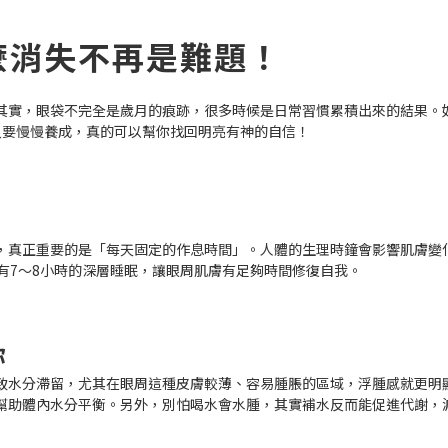
麼消失不再是難題！
其實，眼袋不完全是歲月的痕跡，很多時候是日常習慣累積出來的結果。
只要慢慢養成，真的可以幫你找回明亮有神的自信！
」
，真正重要的是「每天固定的作息時間」。人體的生理時鐘會影響肌膚變
有7～8小時的深層睡眠，讓眼周肌膚有足夠時間修復自我。
你
致水分滯留，尤其在眼周這種皮膚較薄、容易腫脹的區域，浮腫感就更明
幫助體內水分平衡。另外，別怕喝水會水腫，其實補水反而能促進代謝，