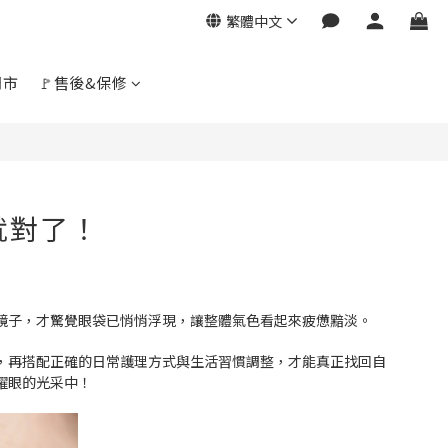
繁體中文
門市
🚩售後&保修
就對了！
鏡子，才驚覺眼袋已悄悄浮現，讓整體氣色看起來疲憊黯淡。
，再搭配正確的日常護理方式與生活習慣調整，才能真正找回自
耀眼的光采中！