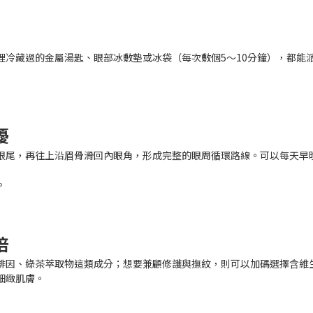
裡冷藏過的金屬湯匙、眼部冰敷墊或冰袋（每次敷個5～10分鐘），都能
擾
眼尾，再往上沿眉骨滑回內眼角，形成完整的眼周循環路線。可以每天早
。
倍
啡因、綠茶萃取物這類成分；想要兼顧修護與撫紋，則可以加碼選擇含維生
細緻肌膚。