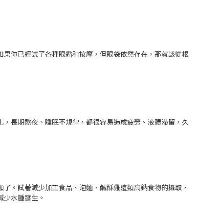
如果你已經試了各種眼霜和按摩，但眼袋依然存在，那就該從根
化，長期熬夜、睡眠不規律，都很容易造成疲勞、液體滯留，久
顯了。試著減少加工食品、泡麵、鹹酥雞這類高鈉食物的攝取，
減少水腫發生。