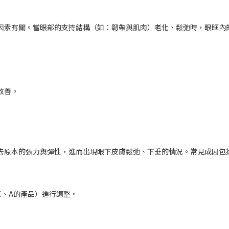
因素有關。當眼部的支持結構（如：韌帶與肌肉）老化、鬆弛時，眼眶內
改善。
去原本的張力與彈性，進而出現眼下皮膚鬆弛、下垂的情況。常見成因包
C、A的產品）進行調整。