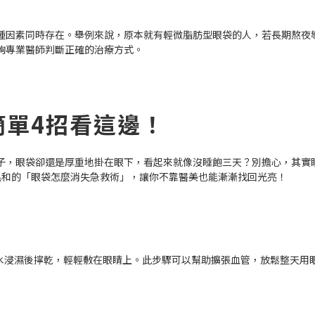
種因素同時存在。舉例來說，原本就有輕微脂肪型眼袋的人，若長期熬夜
詢專業醫師判斷正確的治療方式。
簡單4招看這邊！
子，眼袋卻還是厚重地掛在眼下，看起來就像沒睡飽三天？別擔心，其實
溫和的「眼袋怎麼消失急救術」，讓你不靠醫美也能漸漸找回光亮！
溫水浸濕後擰乾，輕輕敷在眼睛上。此步驟可以幫助擴張血管，放鬆整天