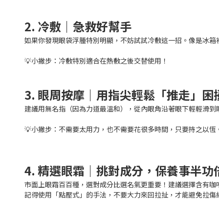
2. 冷敷｜急救好幫手
如果你發現眼袋浮腫特別明顯，不妨試試冷敷這一招。像是冰箱
💡小撇步：冷敷特別適合在熱敷之後交替使用！
3. 眼周按摩｜用指尖輕鬆「推走」困
建議用無名指（因為力道最溫和），從內眼角沿著眼下輕輕滑到
💡小撇步：不需要太用力，也不需要花很多時間，只要持之以恆
4. 精選眼霜｜挑對成分，保養事半功
市面上眼霜百百種，選對成分比選名氣更重要！建議選擇含有咖
記得使用「點壓式」的手法，不要大力來回拉扯，才能避免拉傷