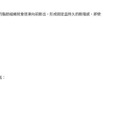
的脂肪組織就會逐漸向前膨出，形成固定且持久的膨隆感，即使
括：