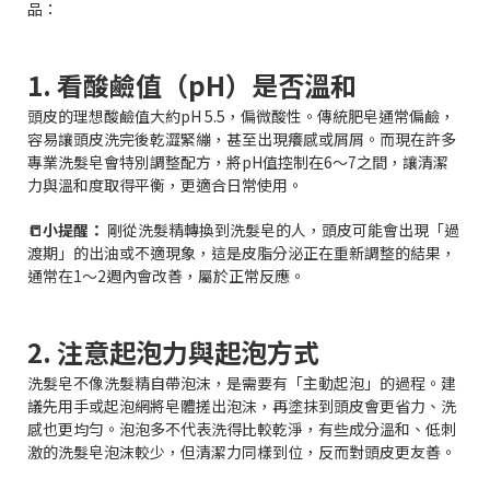
品：
1. 看酸鹼值（pH）是否溫和
頭皮的理想酸鹼值大約pH 5.5，偏微酸性。傳統肥皂通常偏鹼，
容易讓頭皮洗完後乾澀緊繃，甚至出現癢感或屑屑。而現在許多
專業洗髮皂會特別調整配方，將pH值控制在6～7之間，讓清潔
力與溫和度取得平衡，更適合日常使用。
📒小提醒：
剛從洗髮精轉換到洗髮皂的人，頭皮可能會出現「過
渡期」的出油或不適現象，這是皮脂分泌正在重新調整的結果，
通常在1～2週內會改善，屬於正常反應。
2. 注意起泡力與起泡方式
洗髮皂不像洗髮精自帶泡沫，是需要有「主動起泡」的過程。建
議先用手或起泡網將皂體搓出泡沫，再塗抹到頭皮會更省力、洗
感也更均勻。泡泡多不代表洗得比較乾淨，有些成分溫和、低刺
激的洗髮皂泡沫較少，但清潔力同樣到位，反而對頭皮更友善。