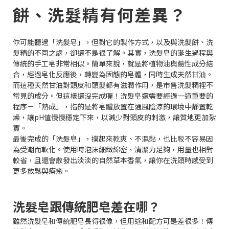
餅、洗髮精有何差異？
你可能聽過「洗髮皂」，但對它的製作方式，以及與洗髮餅、洗
髮精的不同之處，卻還不是很了解。其實，洗髮皂的誕生過程與
傳統的手工皂非常相似。簡單來說，就是將植物油與鹼性成分結
合，經過皂化反應後，轉變為固態的皂體，同時生成天然甘油。
而這種天然甘油對頭皮和頭髮都有滋潤作用，是市售洗髮精裡不
常見的成分。但這樣還沒完成喔！洗髮皂還需要經過一道重要的
程序－「熟成」，指的是將皂體放置在通風陰涼的環境中靜置乾
燥，讓pH值慢慢穩定下來，以減少對頭皮的刺激，讓質地更加紮
實。
最後完成的「洗髮皂」，摸起來乾爽、不濕黏，也比較不容易因
為受潮而軟化。使用時泡沫細緻綿密、清潔力足夠，用量也相對
較省，且還會散發出淡淡的自然草本香氣，讓你在洗頭時感受到
更多放鬆與療癒。
洗髮皂跟傳統肥皂差在哪？
雖然洗髮皂和傳統肥皂長得很像，但用途和配方可是差很多！傳