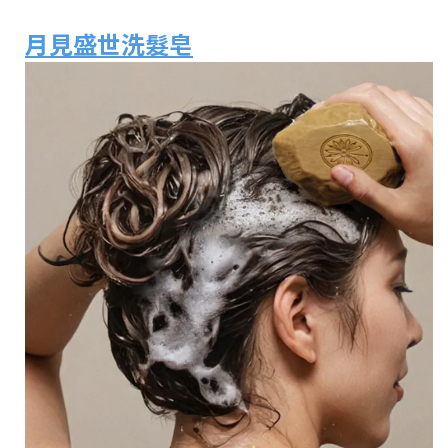
月見盛世洗髮皂