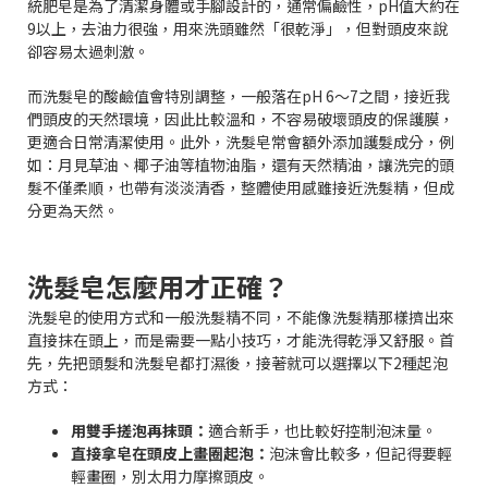
統肥皂是為了清潔身體或手腳設計的，通常偏鹼性，pH值大約在
9以上，去油力很強，用來洗頭雖然「很乾淨」，但對頭皮來說
卻容易太過刺激。
而洗髮皂的酸鹼值會特別調整，一般落在pH 6～7之間，接近我
們頭皮的天然環境，因此比較溫和，不容易破壞頭皮的保護膜，
更適合日常清潔使用。此外，洗髮皂常會額外添加護髮成分，例
如：月見草油、椰子油等植物油脂，還有天然精油，讓洗完的頭
髮不僅柔順，也帶有淡淡清香，整體使用感雖接近洗髮精，但成
分更為天然。
洗髮皂怎麼用才正確？
洗髮皂的使用方式和一般洗髮精不同，不能像洗髮精那樣擠出來
直接抹在頭上，而是需要一點小技巧，才能洗得乾淨又舒服。首
先，先把頭髮和洗髮皂都打濕後，接著就可以選擇以下2種起泡
方式：
用雙手搓泡再抹頭：
適合新手，也比較好控制泡沫量。
直接拿皂在頭皮上畫圈起泡：
泡沫會比較多，但記得要輕
輕畫圈，別太用力摩擦頭皮。