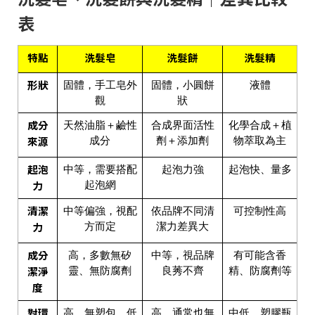
表
特點
洗髮皂
洗髮餅
洗髮精
形狀
固體，手工皂外
固體，小圓餅
液體
觀
狀
成分
天然油脂＋鹼性
合成界面活性
化學合成＋植
來源
成分
劑＋添加劑
物萃取為主
起泡
中等，需要搭配
起泡力強
起泡快、量多
力
起泡網
清潔
中等偏強，視配
依品牌不同清
可控制性高
力
方而定
潔力差異大
成分
高，多數無矽
中等，視品牌
有可能含香
潔淨
靈、無防腐劑
良莠不齊
精、防腐劑等
度
對環
高，無塑包、低
高，通常也無
中低，塑膠瓶