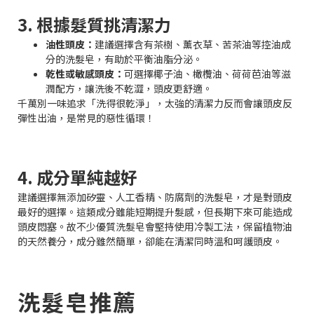
3. 根據髮質挑清潔力
油性頭皮：
建議選擇含有茶樹、薰衣草、苦茶油等控油成
分的洗髮皂，有助於平衡油脂分泌。
乾性或敏感頭皮：
可選擇椰子油、橄欖油、荷荷芭油等滋
潤配方，讓洗後不乾澀，頭皮更舒適。
千萬別一味追求「洗得很乾淨」，太強的清潔力反而會讓頭皮反
彈性出油，是常見的惡性循環！
4. 成分單純越好
建議選擇無添加矽靈、人工香精、防腐劑的洗髮皂，才是對頭皮
最好的選擇。這類成分雖能短期提升髮感，但長期下來可能造成
頭皮悶塞。故不少優質洗髮皂會堅持使用冷製工法，保留植物油
的天然養分，成分雖然簡單，卻能在清潔同時溫和呵護頭皮。
洗髮皂推薦