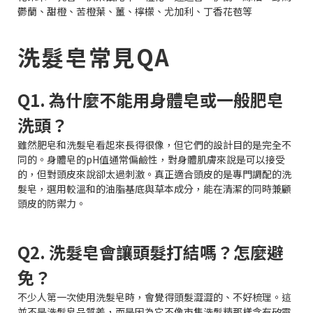
鬱蘭、甜橙、苦橙葉、薑、檸檬、尤加利、丁香花苞等
洗髮皂常見QA
Q1. 為什麼不能用身體皂或一般肥皂
洗頭？
雖然肥皂和洗髮皂看起來長得很像，但它們的設計目的是完全不
同的。身體皂的pH值通常偏鹼性，對身體肌膚來說是可以接受
的，但對頭皮來說卻太過刺激。真正適合頭皮的是專門調配的洗
髮皂，選用較溫和的油脂基底與草本成分，能在清潔的同時兼顧
頭皮的防禦力。
Q2. 洗髮皂會讓頭髮打結嗎？怎麼避
免？
不少人第一次使用洗髮皂時，會覺得頭髮澀澀的、不好梳理。這
並不是洗髮皂品質差，而是因為它不像市售洗髮精那樣含有矽靈