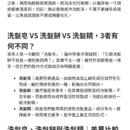
之後，再用指輕輕按摩頭皮，把泡沫均勻推開，以確保每一寸頭
皮都被清潔到。切記，務必要徹底沖洗乾淨，千萬不要讓皂垢殘
留，以免造成頭皮不適或堵塞毛孔。
洗髮皂 VS 洗髮餅 VS 洗髮精，3者有
何不同？
很多人第一次聽到「洗髮皂」，腦中常會浮現疑問：「它跟洗髮
餅不就是一樣的東西嗎？」其實不太一樣，雖然外型都像是一塊
皂，但它們的製作方式與成分有明顯差異：
洗髮皂：
是肥皂類產品，由植物油加上鹼性成分自然皂化
而成，屬於傳統皂類的一種，較偏向天然取向。
洗髮餅：
雖然看起來像皂，但其實是固態型的洗髮精，不
含皂鹼，而是使用合成界面活性劑製成，洗感比較接近一
般洗髮精。
洗髮精
：就是我們最常用的液態洗髮產品，成分多元，選
擇最多，使用者也最多，是市面上最主流的形式。
洗髮皂、洗髮餅與洗髮精｜差異比較