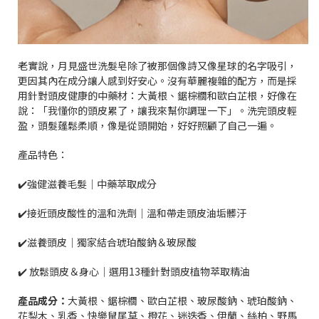
老實說，月見盛世洗髮皂除了被那個像詩又像星球的名字吸引，
更因其內在成分讓人感到好安心。沒有華麗複雜的配方，而是採
用針對頭皮健康的中藥材：大黃根、鋸棕櫚和歐白芷根，好像在
說：「我懂你的頭皮累了，讓我來幫你調理一下」。洗完頭皮輕
盈，頭髮蓬鬆柔順，像是從頭開始，好好照顧了自己一遍。
產品特色：
✔️強健滋養毛髮｜中藥萃取成分
✔️接近頭皮酸性的溫和洗劑｜溫和帶走頭皮油垢髒汙
✔️滋養頭皮｜獨家結合琥珀酸鈉＆玻尿酸
✔️ 放鬆頭皮＆身心｜選用13種針對頭皮植物萃取精油
產品成分：
大黃根、鋸棕櫚、歐白芷根、玻尿酸鈉、琥珀酸鈉、
花梨木、乳香、快樂鼠尾草、橙花、迷迭香、伊蘭、絲柏、野馬