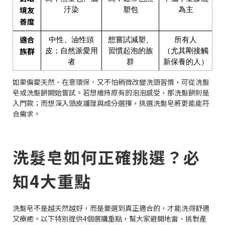
境友
汙染
塑包
為主
善度
適合
中性、油性頭
想嘗試減塑、
所有人
族群
皮；自然派愛用
習慣起泡的族
（尤其剛接觸
者
群
新保養的人）
如果偏愛天然、在意環保、又不怕稍微改變洗頭習慣，可從洗髮
皂或洗髮餅開始嘗試。若想維持原有的泡泡感受，那洗髮餅則是
入門款；而想深入頭皮護理與成分選擇，挑選洗髮皂將更能能符
合需求。
洗髮皂如何正確挑選？必
知4大重點
洗髮皂不是越天然越好，而是要選到真正適合的，才能洗得舒適
又療癒。以下特別提供4個選購重點，幫大家避開地雷、挑對產