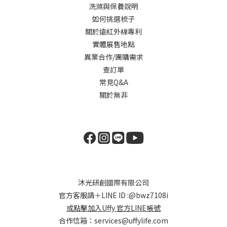
洗滌與保養說明
如何挑選梳子
關於遠紅外線專利
實體展售地點
異業合作/團購需求
查訂單
常見Q&A
關於無非
沐光研創國際有限公司
官方客服請＋LINE ID :
@bwz7108i
或點擊加入Uffy 官方LINE帳號
合作信箱：
services@uffylife.com