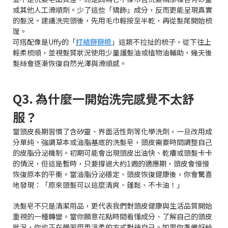
或其他人工滑順劑。少了這些「矯飾」成分，反而更能呈現真實
的髮況。建議洗完頭後，先用毛巾輕按至半乾，再從髮尾開始梳
理。
可搭配像是Uffy的「
打結掰掰梳
」這類不拉扯的梳子，從下往上
輕柔梳順，並視髮質狀況使用少量護髮油或植物油輔助，幾天後
髮絲會逐漸恢復自然光澤與滑順感。
Q3. 為什麼一開始洗完感覺不太舒
服？
當頭皮長期習慣了含矽靈、界面活性劑等化學洗劑，一旦改用成
分單純、強調草本或油脂基底的洗髮皂，頭皮需要時間調整自己
的皮脂分泌機制。初期可能會出現頭皮出油快、乾癢或頭髮卡卡
的情況，但這是暫時，只要撐過大約1週的適應期，頭皮會慢慢
恢復原本的平衡。當油脂分泌穩定、頭皮恢復健康後，你會驚喜
地發現：「原來頭髮可以這麼清爽、蓬鬆、不卡油！」
洗髮皂不只是清潔用品，更代表我們對頭皮健康與生活品質開始
重視的一種轉變。當你願意花點時間看懂成分、了解自己的頭皮
狀況，你也正在學習用更溫柔的方式對待自己。如果你準備好給