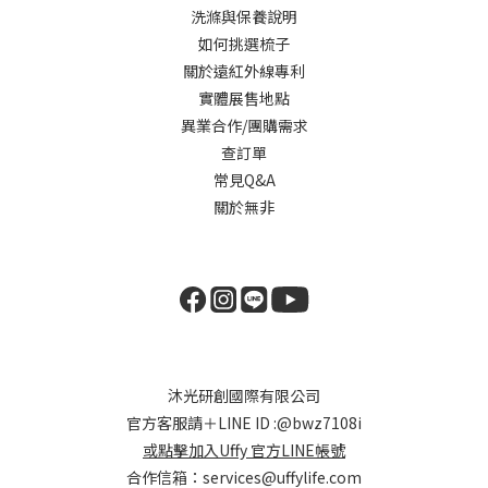
洗滌與保養說明
如何挑選梳子
關於遠紅外線專利
實體展售地點
異業合作/團購需求
查訂單
常見Q&A
關於無非
沐光研創國際有限公司
官方客服請＋LINE ID :
@bwz7108i
或點擊加入Uffy 官方LINE帳號
合作信箱：
services@uffylife.com