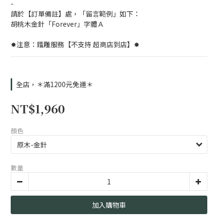
-
請於【訂單備註】處，「留言範例」如下：
胡桃木金針「Forever」字體Ａ
✸注意：鐳雕服務【不支持 超商店到店】✸
全店，＊滿1200元免運＊
NT$1,960
顏色
數量
加入購物車