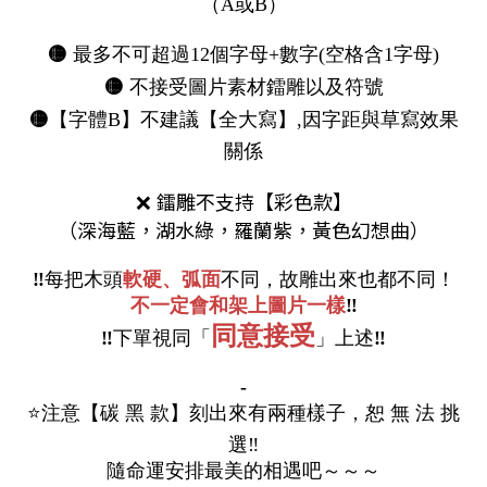
（A或B）
🟡
最多不可超過12個字母+數字(空格含1字母)
🟡
不接受圖片素材鐳雕以及符號
🟡
【字體B】不建議【全大寫】,因字距與草寫效果
關係
鐳雕不支持【彩色款】
❌
（深海藍，湖水綠
，
羅蘭紫
，黃色幻想曲
）
‼️
每把木頭
軟硬、弧面
不同，故雕出來也都不同！
不一定會和架上圖片一樣
‼️
同意接受
‼️
下單視同「
」上述
‼️
-
⭐️注意【碳 黑 款】刻出來有兩種樣子，恕 無 法 挑
選
‼️
隨命運安排最美的相遇吧～～～