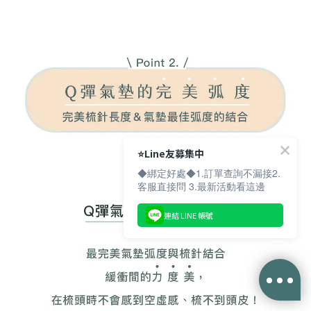
⭐️Line友募集中
◆綁定好處◆1.訂單查詢不漏接2.
客服直接問 3.最新活動看這邊
連結 LINE 帳號