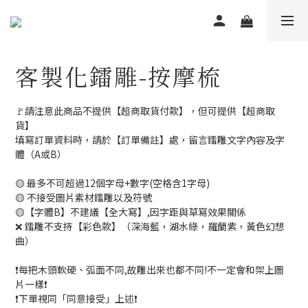
客製化鐳雕-按摩梳
🚩請注意此商品不提供【超商取貨付款】，但可提供【超商取
貨】
填寫訂單資料時，請於【訂單備註】處，留言鐳雕文字內容及字
體（A或B）
🟡 最多不可超過12個字母+數字(空格含1字母)
🟡 不接受圖片素材鐳雕以及符號
🟡【字體B】不建議【全大寫】,因字距與草寫效果關係
❌ 鐳雕不支持【彩色款】（深海藍，湖水綠，羅蘭紫，黃色幻想
曲）
❗️每把木頭軟硬、弧面不同,故雕出來也都不同!不一定會和架上圖
片一樣❗️
❗️下單視同「同意接受」上述❗️