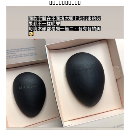
👇🏻
👇🏻
👇🏻
👇🏻
👇🏻