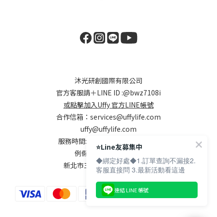
沐光研創國際有限公司
官方客服請＋LINE ID :
@bwz7108i
或點擊加入Uffy 官方LINE帳號
合作信箱：
services@uffylife.com
uffy@uffylife.com
服務時間: 週一~週五，9:00-18:00
⭐️Line友募集中
例假日及國定假日公休
◆綁定好處◆1.訂單查詢不漏接2.
新北市三重區集美街148號7樓
客服直接問 3.最新活動看這邊
連結 LINE 帳號